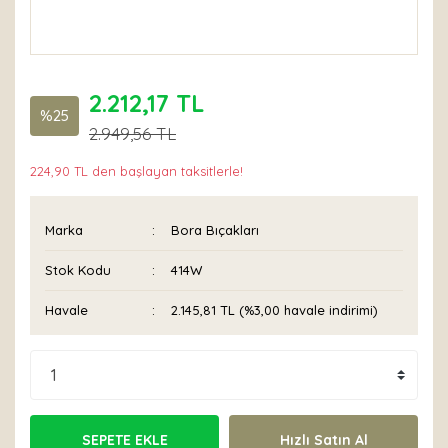
2.212,17 TL
%25
2.949,56 TL
224,90 TL den başlayan taksitlerle!
Marka
Bora Bıçakları
Stok Kodu
414W
Havale
2.145,81 TL (%3,00 havale indirimi)
SEPETE EKLE
Hızlı Satın Al