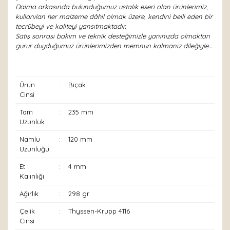
Daima arkasında bulunduğumuz ustalık eseri olan ürünlerimiz,
kullanılan her malzeme dâhil olmak üzere, kendini belli eden bir
tecrübeyi ve kaliteyi yansıtmaktadır.
Satış sonrası bakım ve teknik desteğimizle yanınızda olmaktan
gurur duyduğumuz ürünlerimizden memnun kalmanız dileğiyle…
Ürün
:
Bıçak
Cinsi
Tam
:
235 mm
Uzunluk
Namlu
:
120 mm
Uzunluğu
Et
:
4 mm
Kalınlığı
Ağırlık
:
298 gr
Çelik
:
Thyssen-Krupp 4116
Cinsi