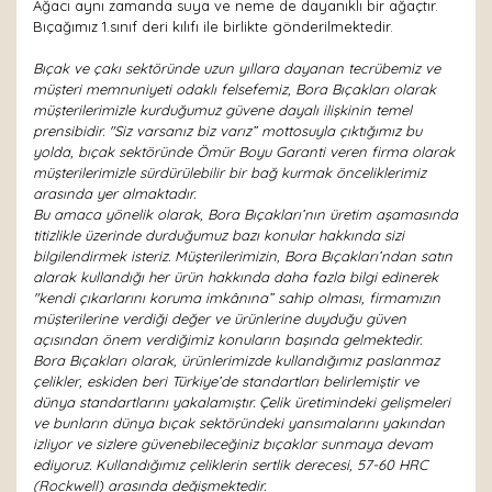
Ağacı aynı zamanda suya ve neme de dayanıklı bir ağaçtır.
Bıçağımız 1.sınıf deri kılıfı ile birlikte gönderilmektedir.
Bıçak ve çakı sektöründe uzun yıllara dayanan tecrübemiz ve
müşteri memnuniyeti odaklı felsefemiz, Bora Bıçakları olarak
müşterilerimizle kurduğumuz güvene dayalı ilişkinin temel
prensibidir. "Siz varsanız biz varız” mottosuyla çıktığımız bu
yolda, bıçak sektöründe Ömür Boyu Garanti veren firma olarak
müşterilerimizle sürdürülebilir bir bağ kurmak önceliklerimiz
arasında yer almaktadır.
Bu amaca yönelik olarak, Bora Bıçakları’nın üretim aşamasında
titizlikle üzerinde durduğumuz bazı konular hakkında sizi
bilgilendirmek isteriz. Müşterilerimizin, Bora Bıçakları’ndan satın
alarak kullandığı her ürün hakkında daha fazla bilgi edinerek
"kendi çıkarlarını koruma imkânına” sahip olması, firmamızın
müşterilerine verdiği değer ve ürünlerine duyduğu güven
açısından önem verdiğimiz konuların başında gelmektedir.
Bora Bıçakları olarak, ürünlerimizde kullandığımız paslanmaz
çelikler, eskiden beri Türkiye’de standartları belirlemiştir ve
dünya standartlarını yakalamıştır. Çelik üretimindeki gelişmeleri
ve bunların dünya bıçak sektöründeki yansımalarını yakından
izliyor ve sizlere güvenebileceğiniz bıçaklar sunmaya devam
ediyoruz. Kullandığımız çeliklerin sertlik derecesi, 57-60 HRC
(Rockwell) arasında değişmektedir.