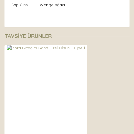
Sap Cinsi
:
Wenge Ağacı
Bu ürünün fiyat bilgisi, resim, ürün açıklamalarında ve
diğer konularda yetersiz gördüğünüz noktaları öneri
Bu ürüne ilk yorumu siz yapın!
TAVSİYE ÜRÜNLER
formunu kullanarak tarafımıza iletebilirsiniz.
Görüş ve önerileriniz için teşekkür ederiz.
Yorum Yaz
Ürün resmi kalitesiz, bozuk veya görüntülenemiyor.
Ürün açıklamasında eksik bilgiler bulunuyor.
Ürün bilgilerinde hatalar bulunuyor.
Ürün fiyatı diğer sitelerden daha pahalı.
Bu ürüne benzer farklı alternatifler olmalı.
Gönder