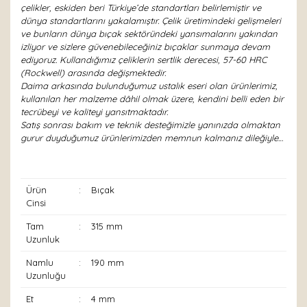
çelikler, eskiden beri Türkiye’de standartları belirlemiştir ve
dünya standartlarını yakalamıştır. Çelik üretimindeki gelişmeleri
ve bunların dünya bıçak sektöründeki yansımalarını yakından
izliyor ve sizlere güvenebileceğiniz bıçaklar sunmaya devam
ediyoruz. Kullandığımız çeliklerin sertlik derecesi, 57-60 HRC
(Rockwell) arasında değişmektedir.
Daima arkasında bulunduğumuz ustalık eseri olan ürünlerimiz,
kullanılan her malzeme dâhil olmak üzere, kendini belli eden bir
tecrübeyi ve kaliteyi yansıtmaktadır.
Satış sonrası bakım ve teknik desteğimizle yanınızda olmaktan
gurur duyduğumuz ürünlerimizden memnun kalmanız dileğiyle…
Ürün
:
Bıçak
Cinsi
Tam
:
315 mm
Uzunluk
Namlu
:
190 mm
Uzunluğu
Et
:
4 mm