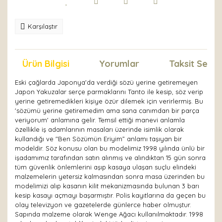
Karşılaştır
Ürün Bilgisi
Yorumlar
Taksit Seçen
Eski çağlarda Japonya'da verdiği sözü yerine getiremeyen
Japon Yakuzalar serçe parmaklarını Tanto ile kesip, söz verip
yerine getiremedikleri kişiye özür dilemek için verirlermiş. Bu
'sözümü yerine getiremedim ama sana canımdan bir parça
veriyorum' anlamına gelir. Temsil ettiği manevi anlamla
özellikle iş adamlarının masaları üzerinde isimlik olarak
kullandığı ve "Ben Sözümün Eriyim” anlamı taşıyan bir
modeldir. Söz konusu olan bu modelimiz 1998 yılında ünlü bir
işadamımız tarafından satın alınmış ve alındıktan 15 gün sonra
tüm güvenlik önlemlerini aşıp kasaya ulaşan suçlu elindeki
malzemelerin yetersiz kalmasından sonra masa üzerinden bu
modelimizi alıp kasanın kilit mekanizmasında bulunan 3 barı
kesip kasayı açmayı başarmıştır. Polis kayıtlarına da geçen bu
olay televizyon ve gazetelerde günlerce haber olmuştur.
Sapında malzeme olarak Wenge Ağacı kullanılmaktadır. 1998