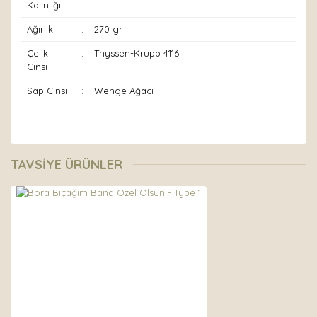
Kalınlığı
Ağırlık
:
270 gr
Çelik
:
Thyssen-Krupp 4116
Cinsi
Sap Cinsi
:
Wenge Ağacı
Bu ürünün fiyat bilgisi, resim, ürün açıklamalarında ve
diğer konularda yetersiz gördüğünüz noktaları öneri
Bu ürüne ilk yorumu siz yapın!
TAVSİYE ÜRÜNLER
formunu kullanarak tarafımıza iletebilirsiniz.
Görüş ve önerileriniz için teşekkür ederiz.
Yorum Yaz
Ürün resmi kalitesiz, bozuk veya görüntülenemiyor.
Ürün açıklamasında eksik bilgiler bulunuyor.
Ürün bilgilerinde hatalar bulunuyor.
Ürün fiyatı diğer sitelerden daha pahalı.
Bu ürüne benzer farklı alternatifler olmalı.