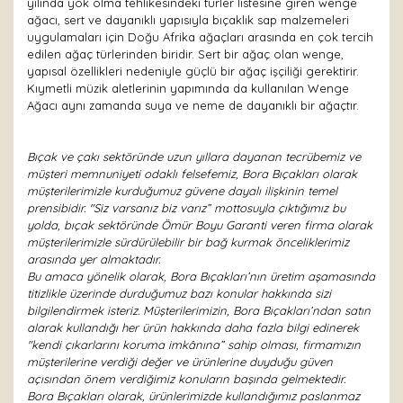
yılında yok olma tehlikesindeki türler listesine giren wenge
ağacı, sert ve dayanıklı yapısıyla bıçaklık sap malzemeleri
uygulamaları için Doğu Afrika ağaçları arasında en çok tercih
edilen ağaç türlerinden biridir. Sert bir ağaç olan wenge,
yapısal özellikleri nedeniyle güçlü bir ağaç işçiliği gerektirir.
Kıymetli müzik aletlerinin yapımında da kullanılan Wenge
Ağacı aynı zamanda suya ve neme de dayanıklı bir ağaçtır.
Bıçak ve çakı sektöründe uzun yıllara dayanan tecrübemiz ve
müşteri memnuniyeti odaklı felsefemiz, Bora Bıçakları olarak
müşterilerimizle kurduğumuz güvene dayalı ilişkinin temel
prensibidir. "Siz varsanız biz varız” mottosuyla çıktığımız bu
yolda, bıçak sektöründe Ömür Boyu Garanti veren firma olarak
müşterilerimizle sürdürülebilir bir bağ kurmak önceliklerimiz
arasında yer almaktadır.
Bu amaca yönelik olarak, Bora Bıçakları’nın üretim aşamasında
titizlikle üzerinde durduğumuz bazı konular hakkında sizi
bilgilendirmek isteriz. Müşterilerimizin, Bora Bıçakları’ndan satın
alarak kullandığı her ürün hakkında daha fazla bilgi edinerek
"kendi çıkarlarını koruma imkânına” sahip olması, firmamızın
müşterilerine verdiği değer ve ürünlerine duyduğu güven
açısından önem verdiğimiz konuların başında gelmektedir.
Bora Bıçakları olarak, ürünlerimizde kullandığımız paslanmaz