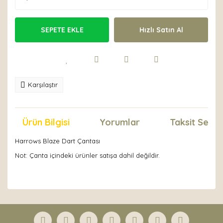
SEPETE EKLE
Hızlı Satın Al
Karşılaştır
Ürün Bilgisi
Yorumlar
Taksit Seçen
Harrows Blaze Dart Çantası
Not: Çanta içindeki ürünler satışa dahil değildir.
Bu ürünün fiyat bilgisi, resim, ürün açıklamalarında ve
diğer konularda yetersiz gördüğünüz noktaları öneri
Bu ürüne ilk yorumu siz yapın!
formunu kullanarak tarafımıza iletebilirsiniz.
Görüş ve önerileriniz için teşekkür ederiz.