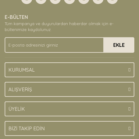
Yorum Yaz
Ürün resmi kalitesiz, bozuk veya görüntülenemiyor.
E-BÜLTEN
Ürün açıklamasında eksik bilgiler bulunuyor.
Tüm kampanya ve duyurulardan haberdar olmak için e-
Ürün bilgilerinde hatalar bulunuyor.
bültenimize kaydolunuz.
Ürün fiyatı diğer sitelerden daha pahalı.
EKLE
Bu ürüne benzer farklı alternatifler olmalı.
KURUMSAL
Gönder
ALIŞVERİŞ
ÜYELİK
BİZİ TAKİP EDİN