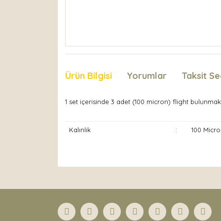
Ürün Bilgisi
Yorumlar
Taksit Se
1 set içerisinde 3 adet (100 micron) flight bulunmak
Kalınlık
:
100 Micro
Bu ürünün fiyat bilgisi, resim, ürün açıklamaları
Görüş ve önerileriniz için teşekkür ederiz.
Ürün resmi kalitesiz, bozuk veya görüntülenemiyor
Ürün açıklamasında eksik bilgiler bulunuyor.