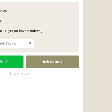
rows
1
0 TL (%3,00 havale indirimi)
EKLE
Hızlı Satın Al
 Et
Yorum Yaz