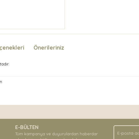
çenekleri
Önerileriniz
tadır.
n
nda ve diğer konularda yetersiz gördüğünüz noktaları öneri formunu kullan
Bu ürüne ilk yorumu siz yapın!
.
E-BÜLTEN
Yorum Yaz
Tüm kampanya ve duyurulardan haberdar