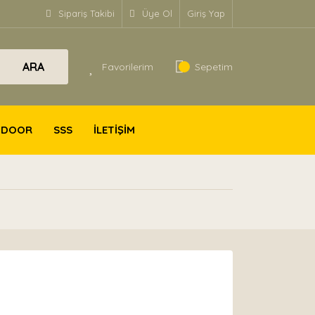
Sipariş Takibi
Üye Ol
Giriş Yap
ARA
Favorilerim
Sepetim
TDOOR
SSS
İLETİŞİM