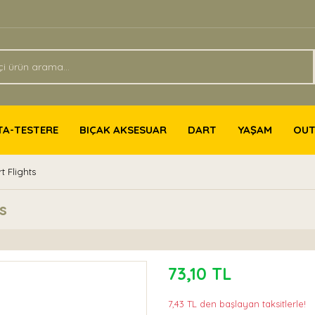
TA-TESTERE
BIÇAK AKSESUAR
DART
YAŞAM
OU
t Flights
s
73,10 TL
7,43 TL den başlayan taksitlerle!