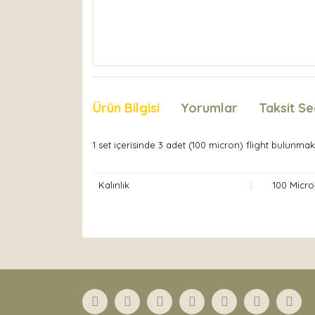
Ürün Bilgisi
Yorumlar
Taksit Se
1 set içerisinde 3 adet (100 micron) flight bulunmak
Kalınlık
:
100 Micro
Bu ürünün fiyat bilgisi, resim, ürün açıklamaları
Görüş ve önerileriniz için teşekkür ederiz.
Ürün resmi kalitesiz, bozuk veya görüntülenemiyor
Ürün açıklamasında eksik bilgiler bulunuyor.