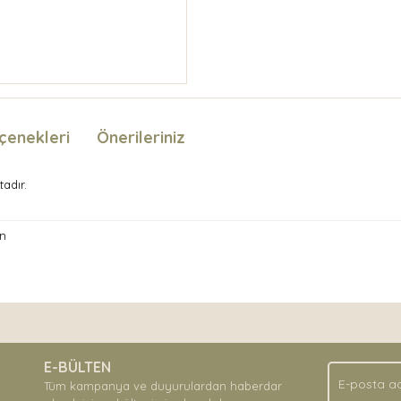
çenekleri
Önerileriniz
tadır.
n
nda ve diğer konularda yetersiz gördüğünüz noktaları öneri formunu kullan
Bu ürüne ilk yorumu siz yapın!
.
E-BÜLTEN
Yorum Yaz
Tüm kampanya ve duyurulardan haberdar