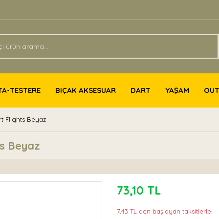
TA-TESTERE
BIÇAK AKSESUAR
DART
YAŞAM
OU
rt Flights Beyaz
ts Beyaz
73,10 TL
7,43 TL den başlayan taksitlerle!