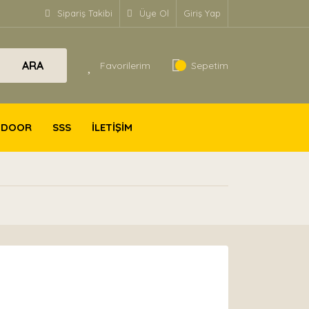
Sipariş Takibi
Üye Ol
Giriş Yap
ARA
Favorilerim
Sepetim
TDOOR
SSS
İLETİŞİM