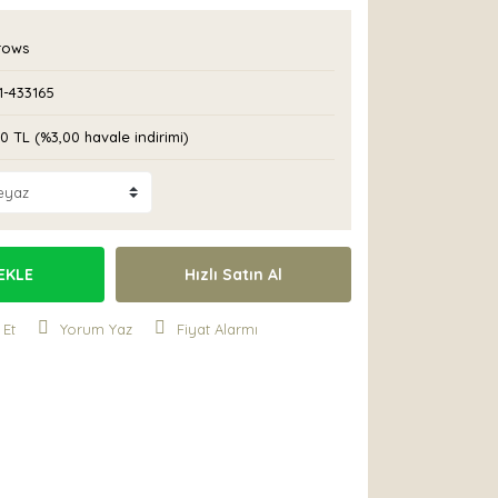
rows
1-433165
0 TL (%3,00 havale indirimi)
EKLE
Hızlı Satın Al
 Et
Yorum Yaz
Fiyat Alarmı