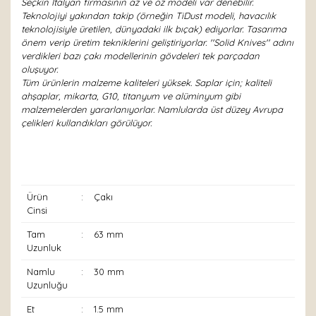
Seçkin İtalyan firmasının az ve öz modeli var denebilir.
Teknolojiyi yakından takip (örneğin TiDust modeli, havacılık
teknolojisiyle üretilen, dünyadaki ilk bıçak) ediyorlar. Tasarıma
önem verip üretim tekniklerini geliştiriyorlar. ''Solid Knives'' adını
verdikleri bazı çakı modellerinin gövdeleri tek parçadan
oluşuyor.
Tüm ürünlerin malzeme kaliteleri yüksek. Saplar için; kaliteli
ahşaplar, mikarta, G10, titanyum ve alüminyum gibi
malzemelerden yararlanıyorlar. Namlularda üst düzey Avrupa
çelikleri kullandıkları görülüyor.
Ürün
:
Çakı
Cinsi
Tam
:
63 mm
Uzunluk
Namlu
:
30 mm
Uzunluğu
Et
:
1.5 mm