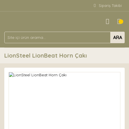
Sipariş Takibi
ARA
LionSteel LionBeat Horn Çakı