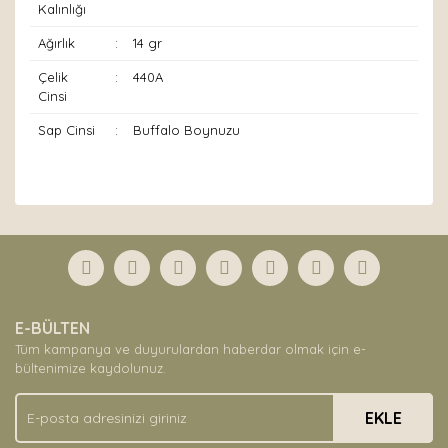
Kalınlığı
Ağırlık
:
14 gr
Çelik
:
440A
Cinsi
Sap Cinsi
:
Buffalo Boynuzu
Bu ürünün fiyat bilgisi, resim, ürün açıklamalarında ve
diğer konularda yetersiz gördüğünüz noktaları öneri
Bu ürüne ilk yorumu siz yapın!
formunu kullanarak tarafımıza iletebilirsiniz.
Görüş ve önerileriniz için teşekkür ederiz.
Yorum Yaz
Ürün resmi kalitesiz, bozuk veya görüntülenemiyor.
E-BÜLTEN
Ürün açıklamasında eksik bilgiler bulunuyor.
Tüm kampanya ve duyurulardan haberdar olmak için e-
Ürün bilgilerinde hatalar bulunuyor.
bültenimize kaydolunuz.
Ürün fiyatı diğer sitelerden daha pahalı.
EKLE
Bu ürüne benzer farklı alternatifler olmalı.