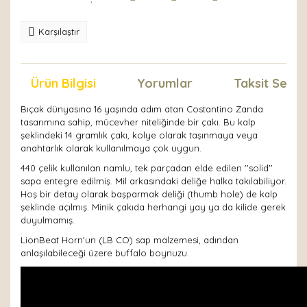
Karşılaştır
Ürün Bilgisi
Yorumlar
Taksit Seçen
Bıçak dünyasına 16 yaşında adım atan Costantino Zanda
tasarımına sahip, mücevher niteliğinde bir çakı. Bu kalp
şeklindeki 14 gramlık çakı, kolye olarak taşınmaya veya
anahtarlık olarak kullanılmaya çok uygun.
440 çelik kullanılan namlu, tek parçadan elde edilen ''solid''
sapa entegre edilmiş. Mil arkasındaki deliğe halka takılabiliyor.
Hoş bir detay olarak başparmak deliği (thumb hole) de kalp
şeklinde açılmış. Minik çakıda herhangi yay ya da kilide gerek
duyulmamış.
LionBeat Horn'un (LB CO) sap malzemesi, adından
anlaşılabileceği üzere buffalo boynuzu.