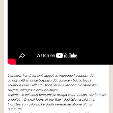
Lionsteel, kendi tarihini, İtalya'nın Maniago kasabasında
yaklaşık 60 yıl önce başlayıp dünyanın en büyük bıçak
etkinliklerinden Atlanta Blade Show'a uzanan bir ''Amerikan
Rüyası'' hikâyesi olarak anlatıyor.
Yetenek ve tutkunun birleşimiyle ortaya çıkan başarı, söz konusu
etkinliğin ''Overall Knife of the Year'' ödülüyle tescillenmiş.
Lionsteel son yıllarda bu ödüle neredeyse abone olmuş
durumda.