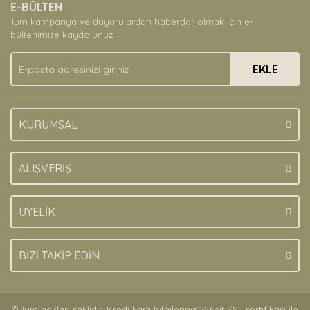
E-BÜLTEN
Ürün açıklamasında eksik bilgiler bulunuyor.
Tüm kampanya ve duyurulardan haberdar olmak için e-
Ürün bilgilerinde hatalar bulunuyor.
bültenimize kaydolunuz.
Ürün fiyatı diğer sitelerden daha pahalı.
EKLE
Bu ürüne benzer farklı alternatifler olmalı.
KURUMSAL
Gönder
ALIŞVERİŞ
ÜYELİK
BİZİ TAKİP EDİN
© Tüm hakları saklıdır. Kredi kartı bilgileriniz 256bit SSL sertifikası ile