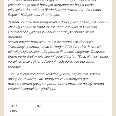
yaklaşık 60 yıl önce başlayıp dünyanın en büyük bıçak
etkinliklerinden Atlanta Blade Show'a uzanan bir ''Amerikan
Rüyası'' hikâyesi olarak anlatıyor.
Yetenek ve tutkunun birleşimiyle ortaya çıkan başarı, söz konusu
etkinliğin ''Overall Knife of the Year'' ödülüyle tescillenmiş.
Lionsteel son yıllarda bu ödüle neredeyse abone olmuş
durumda.
Seçkin İtalyan firmasının az ve öz modeli var denebilir.
Teknolojiyi yakından takip (örneğin TiDust modeli, havacılık
teknolojisiyle üretilen, dünyadaki ilk bıçak) ediyorlar. Tasarıma
önem verip üretim tekniklerini geliştiriyorlar. ''Solid Knives'' adını
verdikleri bazı çakı modellerinin gövdeleri tek parçadan
oluşuyor.
Tüm ürünlerin malzeme kaliteleri yüksek. Saplar için; kaliteli
ahşaplar, mikarta, G10, titanyum ve alüminyum gibi
malzemelerden yararlanıyorlar. Namlularda üst düzey Avrupa
çelikleri kullandıkları görülüyor.
Ürün
:
Çakı
Cinsi