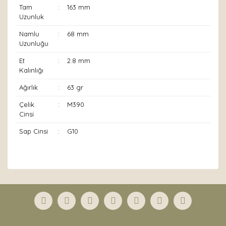
Tam
:
163 mm
Uzunluk
Namlu
:
68 mm
Uzunluğu
Et
:
2.8 mm
Kalınlığı
Ağırlık
:
63 gr
Çelik
:
M390
Cinsi
Sap Cinsi
:
G10
Bu ürünün fiyat bilgisi, resim, ürün açıklamalarında ve
diğer konularda yetersiz gördüğünüz noktaları öneri
Bu ürüne ilk yorumu siz yapın!
formunu kullanarak tarafımıza iletebilirsiniz.
Görüş ve önerileriniz için teşekkür ederiz.
Yorum Yaz
Ürün resmi kalitesiz, bozuk veya görüntülenemiyor.