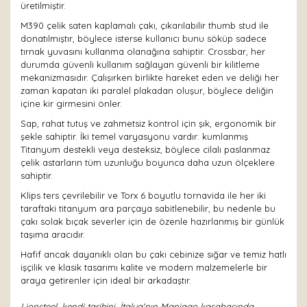
üretilmiştir.
M390 çelik saten kaplamalı çakı, çıkarılabilir thumb stud ile
donatılmıştır, böylece isterse kullanıcı bunu söküp sadece
tırnak yuvasını kullanma olanağına sahiptir. Crossbar, her
durumda güvenli kullanım sağlayan güvenli bir kilitleme
mekanizmasıdır. Çalışırken birlikte hareket eden ve deliği her
zaman kapatan iki paralel plakadan oluşur, böylece deliğin
içine kir girmesini önler.
Sap, rahat tutuş ve zahmetsiz kontrol için şık, ergonomik bir
şekle sahiptir. İki temel varyasyonu vardır: kumlanmış
Titanyum destekli veya desteksiz, böylece cilalı paslanmaz
çelik astarların tüm uzunluğu boyunca daha uzun ölçeklere
sahiptir.
Klips ters çevrilebilir ve Torx 6 boyutlu tornavida ile her iki
taraftaki titanyum ara parçaya sabitlenebilir, bu nedenle bu
çakı solak bıçak severler için de özenle hazırlanmış bir günlük
taşıma aracıdır.
Hafif ancak dayanıklı olan bu çakı cebinize sığar ve temiz hatlı
işçilik ve klasik tasarımı kalite ve modern malzemelerle bir
araya getirenler için ideal bir arkadaştır.
Lionsteel, kendi tarihini, İtalya'nın Maniago kasabasında