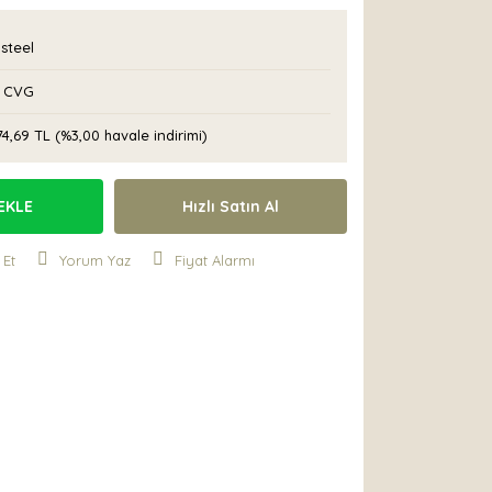
steel
 CVG
74,69 TL (%3,00 havale indirimi)
EKLE
Hızlı Satın Al
 Et
Yorum Yaz
Fiyat Alarmı