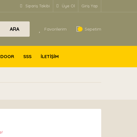
Sipariş Takibi
Üye Ol
Giriş Yap
ARA
Favorilerim
Sepetim
TDOOR
SSS
İLETİŞİM
e!