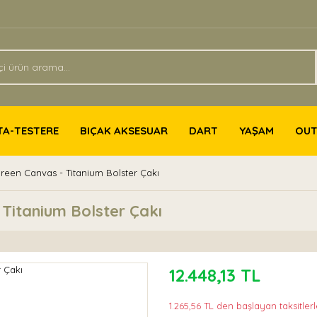
TA-TESTERE
BIÇAK AKSESUAR
DART
YAŞAM
OU
 Green Canvas - Titanium Bolster Çakı
 Titanium Bolster Çakı
12.448,13 TL
1.265,56 TL den başlayan taksitlerl