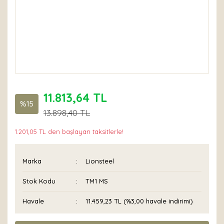
11.813,64 TL
%15
13.898,40 TL
1.201,05 TL den başlayan taksitlerle!
Marka
Lionsteel
Stok Kodu
TM1 MS
Havale
11.459,23 TL (%3,00 havale indirimi)