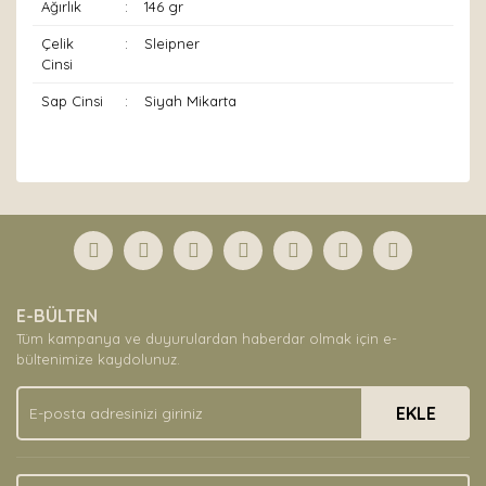
Ağırlık
:
146 gr
Çelik
:
Sleipner
Cinsi
Sap Cinsi
:
Siyah Mikarta
Bu ürünün fiyat bilgisi, resim, ürün açıklamalarında ve
diğer konularda yetersiz gördüğünüz noktaları öneri
Bu ürüne ilk yorumu siz yapın!
formunu kullanarak tarafımıza iletebilirsiniz.
Görüş ve önerileriniz için teşekkür ederiz.
Yorum Yaz
Ürün resmi kalitesiz, bozuk veya görüntülenemiyor.
E-BÜLTEN
Ürün açıklamasında eksik bilgiler bulunuyor.
Tüm kampanya ve duyurulardan haberdar olmak için e-
Ürün bilgilerinde hatalar bulunuyor.
bültenimize kaydolunuz.
Ürün fiyatı diğer sitelerden daha pahalı.
EKLE
Bu ürüne benzer farklı alternatifler olmalı.