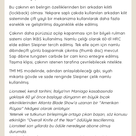
Bu çakının en belirgin özelliklerinden biri arkadan kilitli
(lockback) olması. Yekpare saplı çakıda kullanılan arkadan kilit
sisteminde çift yaylı bir mekanizma kullanılarak daha fazla
esneklik ve geliştirilmiş dayanıklılık elde edilmiş.
Çakının daha pürüzsüz açılıp kapanması için bir bilyeli rulman
sistemi olan İKBS kullanılmış. Namlu çeliği olarak 60-61 HRC
elde edilen Sleipner tercih edilmiş. Tek elle açım için namlu
dibindeçift yönlü başparmak çıkıntısı (thumb disc) mevcut.
Sap dibine tungsten carbide bir cam kırıcı entegre edilmiş.
Taşıma klipsi, çakının istenen tarafına çevrilebilecek nitelikte.
TM1 MS modelinde, adından anlaşılabileceği gibi, siyah
mikarta gövde ve sade renginde Sleipner çelik namlu
kullanılmış.
Lionsteel, kendi tarihini, İtalya'nın Maniago kasabasında
yaklaşık 60 yıl önce başlayıp dünyanın en büyük bıçak
etkinliklerinden Atlanta Blade Show'a uzanan bir ''Amerikan
Rüyası'' hikâyesi olarak anlatıyor.
Yetenek ve tutkunun birleşimiyle ortaya çıkan başarı, söz konusu
etkinliğin ''Overall Knife of the Year'' ödülüyle tescillenmiş.
Lionsteel son yıllarda bu ödüle neredeyse abone olmuş
durumda.