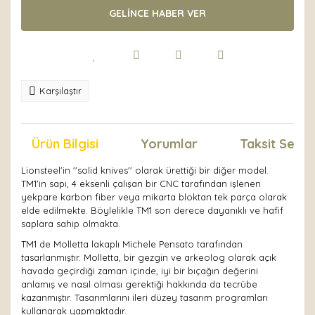
GELİNCE HABER VER
Karşılaştır
Ürün Bilgisi
Yorumlar
Taksit Seçen
Lionsteel'in ''solid knives'' olarak ürettiği bir diğer model.
TM1'in sapı, 4 eksenli çalışan bir CNC tarafından işlenen
yekpare karbon fiber veya mikarta bloktan tek parça olarak
elde edilmekte. Böylelikle TM1 son derece dayanıklı ve hafif
saplara sahip olmakta.
TM1 de Molletta lakaplı Michele Pensato tarafından
tasarlanmıştır. Molletta, bir gezgin ve arkeolog olarak açık
havada geçirdiği zaman içinde, iyi bir bıçağın değerini
anlamış ve nasıl olması gerektiği hakkında da tecrübe
kazanmıştır. Tasarımlarını ileri düzey tasarım programları
kullanarak yapmaktadır.