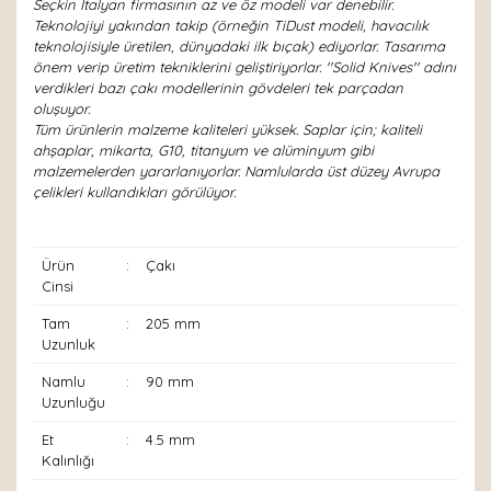
Seçkin İtalyan firmasının az ve öz modeli var denebilir.
Teknolojiyi yakından takip (örneğin TiDust modeli, havacılık
teknolojisiyle üretilen, dünyadaki ilk bıçak) ediyorlar. Tasarıma
önem verip üretim tekniklerini geliştiriyorlar. ''Solid Knives'' adını
verdikleri bazı çakı modellerinin gövdeleri tek parçadan
oluşuyor.
Tüm ürünlerin malzeme kaliteleri yüksek. Saplar için; kaliteli
ahşaplar, mikarta, G10, titanyum ve alüminyum gibi
malzemelerden yararlanıyorlar. Namlularda üst düzey Avrupa
çelikleri kullandıkları görülüyor.
Ürün
:
Çakı
Cinsi
Tam
:
205 mm
Uzunluk
Namlu
:
90 mm
Uzunluğu
Et
:
4.5 mm
Kalınlığı