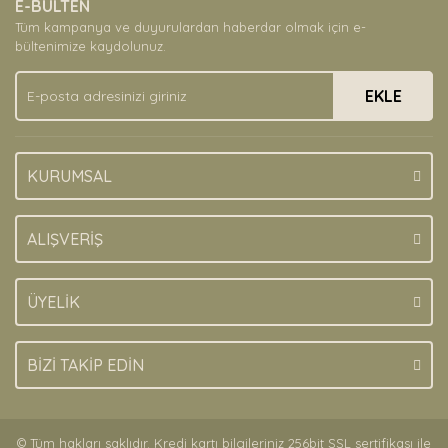
E-BÜLTEN
Ürün açıklamasında eksik bilgiler bulunuyor.
Tüm kampanya ve duyurulardan haberdar olmak için e-
Ürün bilgilerinde hatalar bulunuyor.
bültenimize kaydolunuz.
Ürün fiyatı diğer sitelerden daha pahalı.
EKLE
Bu ürüne benzer farklı alternatifler olmalı.
KURUMSAL
Gönder
ALIŞVERİŞ
ÜYELİK
BİZİ TAKİP EDİN
© Tüm hakları saklıdır. Kredi kartı bilgileriniz 256bit SSL sertifikası ile