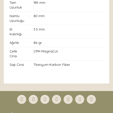
Tam
:
185 mm
Uzunluk
Namlu
:
80 mm
Uzunluğu
Et
:
3.5 mm
Kalınlığı
Ağırlık
:
86 gr
Çelik
:
CPM MagnaCut
Cinsi
Sap Cinsi
:
Titanyum-Karbon Fiber
Bu ürünün fiyat bilgisi, resim, ürün açıklamalarında ve
diğer konularda yetersiz gördüğünüz noktaları öneri
Bu ürüne ilk yorumu siz yapın!
formunu kullanarak tarafımıza iletebilirsiniz.
Görüş ve önerileriniz için teşekkür ederiz.
Yorum Yaz
Ürün resmi kalitesiz, bozuk veya görüntülenemiyor.