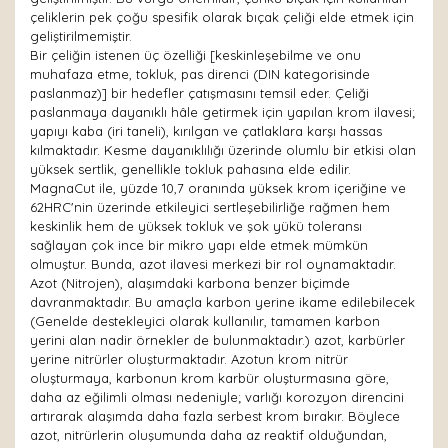
çeliklerin pek çoğu spesifik olarak bıçak çeliği elde etmek için
geliştirilmemiştir.
Bir çeliğin istenen üç özelliği [keskinleşebilme ve onu
muhafaza etme, tokluk, pas direnci (DIN kategorisinde
paslanmaz)] bir hedefler çatışmasını temsil eder. Çeliği
paslanmaya dayanıklı hâle getirmek için yapılan krom ilavesi;
yapıyı kaba (iri taneli), kırılgan ve çatlaklara karşı hassas
kılmaktadır. Kesme dayanıklılığı üzerinde olumlu bir etkisi olan
yüksek sertlik, genellikle tokluk pahasına elde edilir.
MagnaCut ile, yüzde 10,7 oranında yüksek krom içeriğine ve
62HRC'nin üzerinde etkileyici sertleşebilirliğe rağmen hem
keskinlik hem de yüksek tokluk ve şok yükü toleransı
sağlayan çok ince bir mikro yapı elde etmek mümkün
olmuştur. Bunda, azot ilavesi merkezi bir rol oynamaktadır.
Azot (Nitrojen), alaşımdaki karbona benzer biçimde
davranmaktadır. Bu amaçla karbon yerine ikame edilebilecek
(Genelde destekleyici olarak kullanılır, tamamen karbon
yerini alan nadir örnekler de bulunmaktadır.) azot, karbürler
yerine nitrürler oluşturmaktadır. Azotun krom nitrür
oluşturmaya, karbonun krom karbür oluşturmasına göre,
daha az eğilimli olması nedeniyle; varlığı korozyon direncini
artırarak alaşımda daha fazla serbest krom bırakır. Böylece
azot, nitrürlerin oluşumunda daha az reaktif olduğundan,