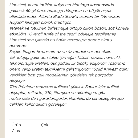
Lionsteel, kendi tarihini, İtalya'nın Maniago kasabasında
yaklaşık 60 yıl önce başlayıp dünyanın en büyük bıçak
etkinliklerinden Atlanta Blade Show'a uzanan bir ''Amerikan
Rüyası'' hikâyesi olarak anlatıyor.
Yetenek ve tutkunun birleşimiyle ortaya çıkan başarı, söz konusu
etkinliğin ''Overall Knife of the Year'' ödülüyle tescillenmiş.
Lionsteel son yıllarda bu ödüle neredeyse abone olmuş
durumda.
Seçkin İtalyan firmasının az ve öz modeli var denebilir.
Teknolojiyi yakından takip (örneğin TiDust modeli, havacılık
teknolojisiyle üretilen, dünyadaki ilk bıçak) ediyorlar. Tasarıma
önem verip üretim tekniklerini geliştiriyorlar. ''Solid Knives'' adını
verdikleri bazı çakı modellerinin gövdeleri tek parçadan
oluşuyor.
Tüm ürünlerin malzeme kaliteleri yüksek. Saplar için; kaliteli
ahşaplar, mikarta, G10, titanyum ve alüminyum gibi
malzemelerden yararlanıyorlar. Namlularda üst düzey Avrupa
çelikleri kullandıkları görülüyor.
Ürün
:
Çakı
Cinsi