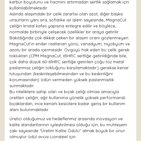
karbür boyutunu ve hacmini artırmadan sertlik sağlamak için
kullanılabilmektedir.
Aslında alaşımdaki bir çelik zararlısı olan azot, diğer başka
unsurların yanı sıra, sofistike ısıl işlem sayesinde; MagnaCut
çeliğin kristal kafes yapısına entegre edilir ve böylece,
normalde birbiriyle çelişecek özellikler bir araya getirilir.
Bakıldığında çok dikkat çeken bir alaşım oranı gözlenmeyen
MagnaCut’ın ender rastlanan yönü; vanadyum, niyobyum ve
azotu bir arada içermesidir. Övgüyü hak eden bu çelik gerek
tokluktan (CPM MagnaCut, 65HRC sertliğe getirildiğinde bile,
çok daha düşük 60-61HRC sertliğe getirilen çoğu toz metal
paslanmaz çeliğin tokluğunu karşılamaktadır.) gerekse kenar
tutuşundan (keskinleşebilmesinden ve bu keskinliğini
korumasından) ödün vermeden yüksek paslanmazlık
sunmaktadır.
Bu niteliklere sahip olan ve bıçak çeliği olması amacıyla
üretilen çeliğin; ağır kullanıma yönelik yüksek performanslı
bıçaklardan, ince kenarlı kesicilere kadar geniş bir kullanım
alanı bulunmaktadır.
Üretici olduğumuz ve hedeflerimiz arasında inovasyon ve
kalite standartlarının iyileştirilmesi olduğu için, bu muhteşem
çakı sayesinde “Üretim Kalite Ödülü” almak büyük bir onur
olmuştur ödül avcısı Lionsteel için.