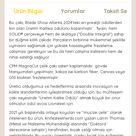
Ürün Bilgisi
Yorumlar
Taksit Seçen
Bu çakı, Blade Show Atlanta 2024'teki en prestijli ödüllerden
biri olan Üretim Kalitesi ödülünü kazanmıştır. . Twain, hem
SOLID® çerçeveye hem de skalaya ("Double Integral") sahip
bir düğme kilitli çakıdır. Parçaların birbirine mükemmel şekilde
uymasını sağlamak için yüksek hassasiyette frezeleme
çalışması gerekiyor ve bu da hem çalışma kalitesini hem de
nihai estetiği sağlıyor.
CPM MagnaCut çelik çakı saten kaplamalıdır, gövde
titanyumdan yapılmıştır, kabza ise karbon fiber, Canvas veya
G10 bloktan frezelenmiştir.
Üretici olduğumuz ve hedeflerimiz arasında inovasyon ve
kalite standartlarının iyileştirilmesi olduğu için, bu muhteşem
çakı sayesinde “Üretim Kalite Ödülü” almak büyük bir onur
olmuştur ödül avcısı Lionsteel için.
2021 yılı başlarında ortaya koyulan ve ‘‘mucize çelik’’ olarak
nitelenen bu ürün, knifesteelnerds.com yazarı Larrin Thomas
(Metal ve Malzeme Mühendisliği alanında ‘’Doktora’’
derecesine sahiptir.) tarafından, bıçak çeliği olması için
geliştirilmiştir. Bu vurgu önemlidir, çünkü bıçak için kullanılan